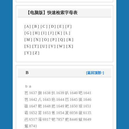
【电脑版】快速检索字母表
[ A ]
[ B ]
[ C ]
[ D ]
[ E ]
[ F ]
[ G ]
[ H ]
[ I ]
[ J ]
[ K ]
[ L ]
[ M ]
[ N ]
[ O ]
[ P ]
[ Q ]
[ R ]
[ S ]
[ T ]
[ U ]
[ V ]
[ W ]
[ X ]
[ Y ]
[ Z ]
B
[返回顶部↑]
ｂａ
芭 1637 捌 1638 扒 1639 叭 1640 吧 1641
笆 1642 八 1643 疤 1644 巴 1645 拔 1646
跋 1647 靶 1648 把 1649 耙 1650 坝 1651
霸 1652 罢 1653 爸 1654 茇 6056 菝 6135
岜 6517 灞 6917 钯 7857 粑 8446 鲅 8649
魃 8741