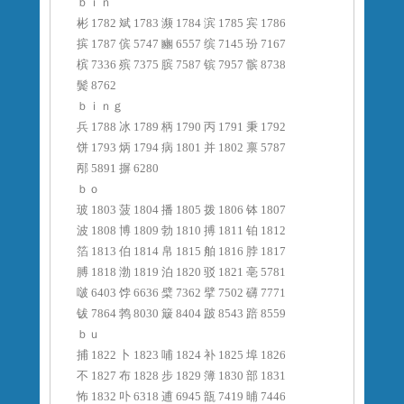
ｂｉｎ
彬 1782 斌 1783 濒 1784 滨 1785 宾 1786
摈 1787 傧 5747 豳 6557 缤 7145 玢 7167
槟 7336 殡 7375 膑 7587 镔 7957 髌 8738
鬓 8762
ｂｉｎｇ
兵 1788 冰 1789 柄 1790 丙 1791 秉 1792
饼 1793 炳 1794 病 1801 并 1802 禀 5787
邴 5891 摒 6280
ｂｏ
玻 1803 菠 1804 播 1805 拨 1806 钵 1807
波 1808 博 1809 勃 1810 搏 1811 铂 1812
箔 1813 伯 1814 帛 1815 舶 1816 脖 1817
膊 1818 渤 1819 泊 1820 驳 1821 亳 5781
啵 6403 饽 6636 檗 7362 擘 7502 礴 7771
钹 7864 鹁 8030 簸 8404 跛 8543 踣 8559
ｂｕ
捕 1822 卜 1823 哺 1824 补 1825 埠 1826
不 1827 布 1828 步 1829 簿 1830 部 1831
怖 1832 卟 6318 逋 6945 瓿 7419 晡 7446