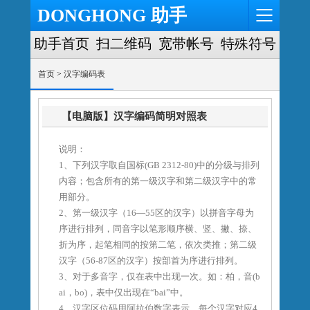
DONGHONG 助手
助手首页
扫二维码
宽带帐号
特殊符号
首页
>
汉字编码表
【电脑版】汉字编码简明对照表
说明：
1、下列汉字取自国标(GB 2312-80)中的分级与排列
内容；包含所有的第一级汉字和第二级汉字中的常
用部分。
2、第一级汉字（16—55区的汉字）以拼音字母为
序进行排列，同音字以笔形顺序横、竖、撇、捺、
折为序，起笔相同的按第二笔，依次类推；第二级
汉字（56-87区的汉字）按部首为序进行排列。
3、对于多音字，仅在表中出现一次。如：柏，音(b
ai，bo)，表中仅出现在“bai”中。
4、汉字区位码用阿拉伯数字表示，每个汉字对应4