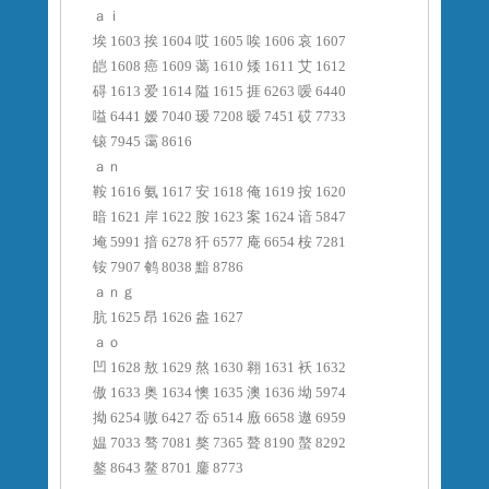
ａｉ
埃 1603 挨 1604 哎 1605 唉 1606 哀 1607
皑 1608 癌 1609 蔼 1610 矮 1611 艾 1612
碍 1613 爱 1614 隘 1615 捱 6263 嗳 6440
嗌 6441 嫒 7040 瑷 7208 暧 7451 砹 7733
锿 7945 霭 8616
ａｎ
鞍 1616 氨 1617 安 1618 俺 1619 按 1620
暗 1621 岸 1622 胺 1623 案 1624 谙 5847
埯 5991 揞 6278 犴 6577 庵 6654 桉 7281
铵 7907 鹌 8038 黯 8786
ａｎｇ
肮 1625 昂 1626 盎 1627
ａｏ
凹 1628 敖 1629 熬 1630 翱 1631 袄 1632
傲 1633 奥 1634 懊 1635 澳 1636 坳 5974
拗 6254 嗷 6427 岙 6514 廒 6658 遨 6959
媪 7033 骜 7081 獒 7365 聱 8190 螯 8292
鏊 8643 鳌 8701 鏖 8773